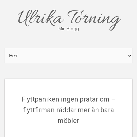
Skip
Ulrika Torning
to
content
Min Blogg
Flyttpaniken ingen pratar om –
flyttfirman räddar mer än bara
möbler