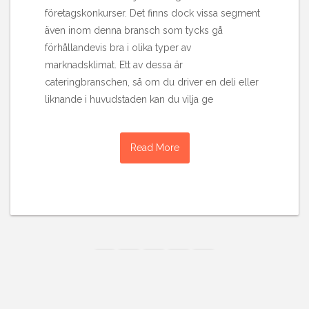
företagskonkurser. Det finns dock vissa segment
även inom denna bransch som tycks gå
förhållandevis bra i olika typer av
marknadsklimat. Ett av dessa är
cateringbranschen, så om du driver en deli eller
liknande i huvudstaden kan du vilja ge
Read More
1
2
3
4
»