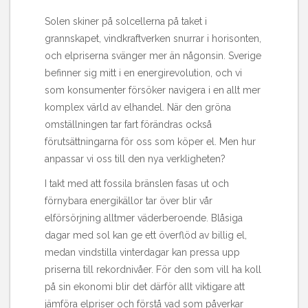
Solen skiner på solcellerna på taket i
grannskapet, vindkraftverken snurrar i horisonten,
och elpriserna svänger mer än någonsin. Sverige
befinner sig mitt i en energirevolution, och vi
som konsumenter försöker navigera i en allt mer
komplex värld av elhandel. När den gröna
omställningen tar fart förändras också
förutsättningarna för oss som köper el. Men hur
anpassar vi oss till den nya verkligheten?
I takt med att fossila bränslen fasas ut och
förnybara energikällor tar över blir vår
elförsörjning alltmer väderberoende. Blåsiga
dagar med sol kan ge ett överflöd av billig el,
medan vindstilla vinterdagar kan pressa upp
priserna till rekordnivåer. För den som vill ha koll
på sin ekonomi blir det därför allt viktigare att
jämföra elpriser och förstå vad som påverkar