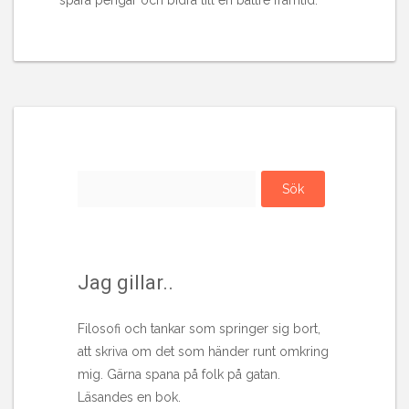
spara pengar och bidra till en bättre framtid.
Sök
efter:
Jag gillar..
Filosofi och tankar som springer sig bort,
att skriva om det som händer runt omkring
mig. Gärna spana på folk på gatan.
Läsandes en bok.