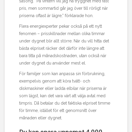
säsong. ”På vintern vill jag ha trygghet med fast
pris, men sommartid går jag över till rörligt när
priserna oftast är lägre,” förklarade hon.
Flera energiexperter pekar också på ett nytt
fenomen – prisskillnader mellan olika timmar
under dygnet blir allt större. När du vill hitta det
bästa elpriset räcker det därför inte längre att
bara titta på månadskostnaden, utan också när
under dygnet du använder mest el.
För familjer som kan anpassa sin förbrukning,
exempelvis genom att köra tvätt- och
diskmaskiner eller ladda elbilar när priserna är
som lägst, kan det vara värt att välja avtal med
timpris. Då betalar du det faktiska elpriset timme
för timme, istället för ett genomsnitt över
månaden eller dygnet.