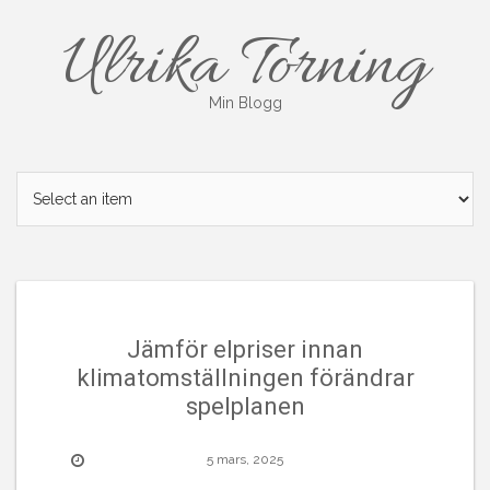
Skip
Ulrika Torning
to
content
Min Blogg
Jämför elpriser innan
klimatomställningen förändrar
spelplanen
5 mars, 2025