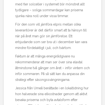
med fler solceller i systemet blir mönstret allt
tydligare – soliga sommardagar kan priserna
sjunka nära noll under vissa timmar.
För den som vill
jämföra elpris mellan olika
leverantörer
är det därför smart att ta hänsyn till
när på året man gör sin jämförelse. Ett
erbjudande som ser bra ut i december kan vara
mindre fördelaktigt i juli, och tvärtom.
Faktum är att många energirådgivare nu
rekommenderar att man ser över sina elavtal
åtminstone två gånger om året – inför vintern och
inför sommaren. På så sätt kan du anpassa din
strategi efter säsongssvängningarna.
Jessica från Umeå berättade i en lokaltidning hur
hon halverade sina elkostnader genom att aktivt
bevaka priserna och byta avtalsform efter